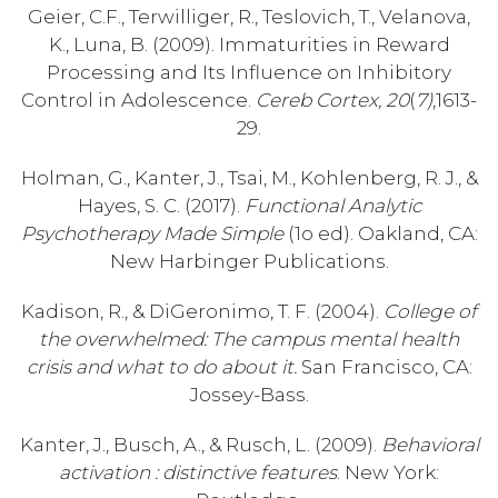
Geier, C.F., Terwilliger, R., Teslovich, T., Velanova,
K., Luna, B. (2009). Immaturities in Reward
Processing and Its Influence on Inhibitory
Control in Adolescence.
Cereb Cortex, 20
(
7)
,1613-
29.
Holman, G., Kanter, J., Tsai, M., Kohlenberg, R. J., &
Hayes, S. C. (2017).
Functional Analytic
Psychotherapy Made Simple
(1o ed). Oakland, CA:
New Harbinger Publications.
Kadison, R., & DiGeronimo, T. F. (2004).
College of
the overwhelmed: The campus mental health
crisis and what to do about it.
San Francisco, CA:
Jossey-Bass.
Kanter, J., Busch, A., & Rusch, L. (2009).
Behavioral
activation : distinctive features
. New York: