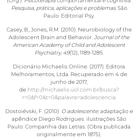
(Org.).
Psicoterapia comportamental e cognitiva:
Pesquisa, prática, aplicações e problemas.
São
Paulo: Editorial Psy.
Casey, B., Jones, R.M. (2010). Neurobiology of the
Adolescent Brain and Behavior.
Journal of the
American Academy of Child and Adolescent
Psychiatry, 49
(12), 1189-1285.
Dicionário Michaelis Online. (2017). Editora
Melhoramentos, Ltda. Recuperado em 4 de
junho de 2017,
de
http://michaelis.uol.com.br/busca?
r=0&f=0&t=0&palavra=adolescencia
Dostoiévski, F. (2010).
O adolescente
; adaptação e
apêndice Diego Rodrigues. ilustrações São
Paulo: Companhia das Letras. (Obra publicada
originalmente em 1875).