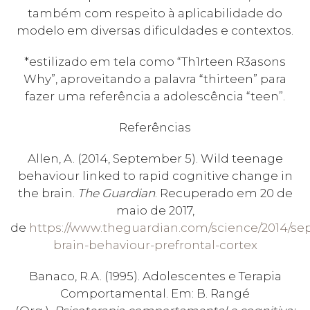
também com respeito à aplicabilidade do
modelo em diversas dificuldades e contextos.
*estilizado em tela como “Th1rteen R3asons
Why”, aproveitando a palavra “thirteen” para
fazer uma referência a adolescência “teen”.
Referências
Allen, A. (2014, September 5). Wild teenage
behaviour linked to rapid cognitive change in
the brain.
The Guardian
. Recuperado em 20 de
maio de 2017,
de
https://www.theguardian.com/science/2014/se
brain-behaviour-prefrontal-cortex
Banaco, R.A. (1995). Adolescentes e Terapia
Comportamental. Em: B. Rangé