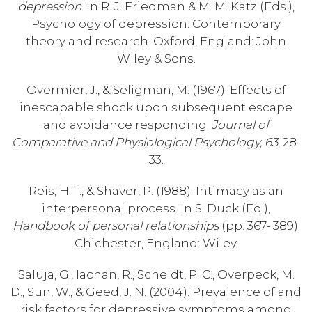
depression
. In R. J. Friedman & M. M. Katz (Eds.),
Psychology of depression: Contemporary
theory and research. Oxford, England: John
Wiley & Sons.
Overmier, J., & Seligman, M. (1967). Effects of
inescapable shock upon subsequent escape
and avoidance responding.
Journal of
Comparative and Physiological Psychology, 63
, 28-
33.
Reis, H. T., & Shaver, P. (1988). Intimacy as an
interpersonal process. In S. Duck (Ed.),
Handbook of personal relationships
(pp. 367- 389).
Chichester, England: Wiley.
Saluja, G., Iachan, R., Scheldt, P. C., Overpeck, M.
D., Sun, W., & Geed, J. N. (2004). Prevalence of and
risk factors for depressive symptoms among