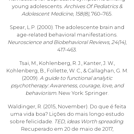
young adolescents.
Archives Of Pediatrics &
Adolescent Medicine, 158(8)
, 760–765.
Spear, L.P. (2000). The adolescente brain and
age-related behavioral manifestations.
Neuroscience and Biobehavioral Reviews, 24(14)
,
417-463.
Tsai, M., Kohlenberg, R. J., Kanter, J. W.,
Kohlenberg, B., Follette, W. C., & Callaghan, G. M.
(2009).
A guide to functional analytic
psychotherapy: Awareness, courage, love, and
behaviorism.
New York: Springer.
Waldinger, R. (2015, November). Do que é feita
uma vida boa? Lições do mais longo estudo
sobre felicidade.
TED, ideas Worth spreading
.
Recuperado em 20 de maio de 2017,