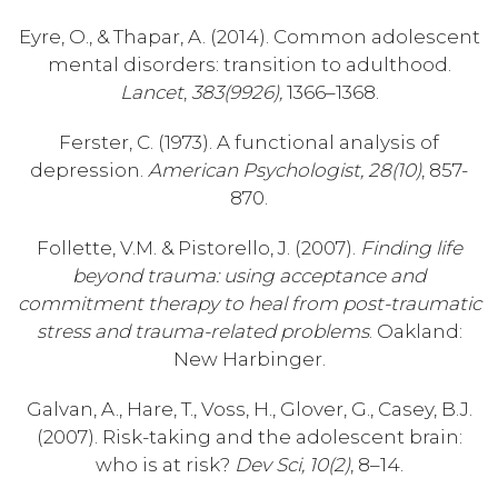
Eyre, O., & Thapar, A. (2014). Common adolescent
mental disorders: transition to adulthood.
Lancet
,
383(9926),
1366–1368.
Ferster, C. (1973). A functional analysis of
depression.
American Psychologist, 28(10)
, 857-
870.
Follette, V.M. & Pistorello, J. (2007).
Finding life
beyond trauma: using acceptance and
commitment therapy to heal from post-traumatic
stress and trauma-related problems
. Oakland:
New Harbinger.
Galvan, A., Hare, T., Voss, H., Glover, G., Casey, B.J.
(2007). Risk-taking and the adolescent brain:
who is at risk?
Dev Sci, 10(2)
, 8–14.