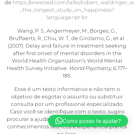
de
https://www.ted.com/talks/robert_waldinger
_the_longest_study_on_happiness?
language=pt-br
Wang, P. S., Angermeyer, M., Borges, G.,
Bruffaerts, R., Chiu, W. T., de Girolamo, G., et al.
(2007). Delay and failure in treatment seeking
after first onset of mental disorders in the
World Health Organization’s World Mental
Health Survey Initiative.
World Psychiatry, 6
, 177–
185.
Esse é um texto informativo e não tem o
objetivo de esgotar o assunto ou substituir
consulta por um profissional especializado.
Caso você se identifique com o texto, sugiro
procurar a ajuda de um profissional que tenha
Como posso te ajudar?
conhecimentos teóricos e experiência prática